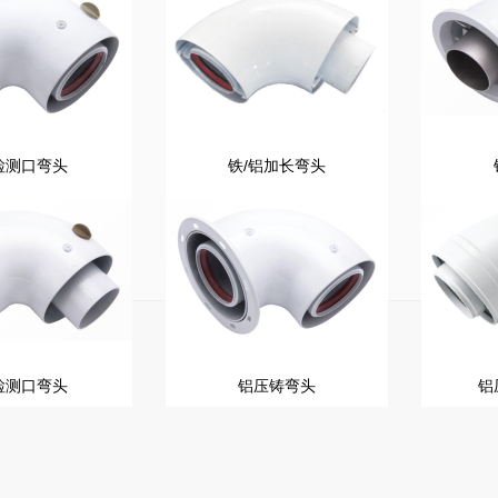
检测口弯头
铁/铝加长弯头
检测口弯头
铝压铸弯头
铝