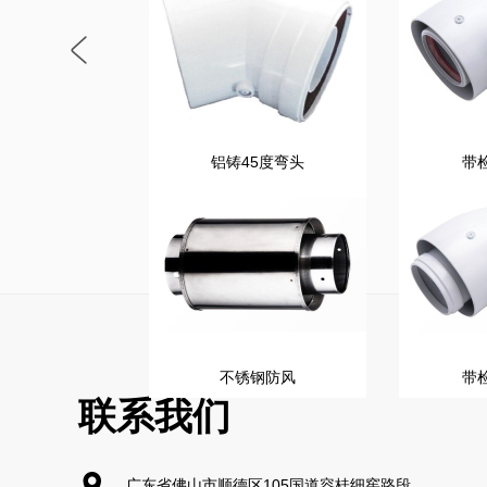
铝铸45度弯头
带
不锈钢防风
带
联系我们

广东省佛山市顺德区105国道容桂细窖路段