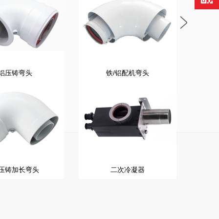
铝压铸弯头
铁/铝配机弯头
压铸加长弯头
二次冷凝器